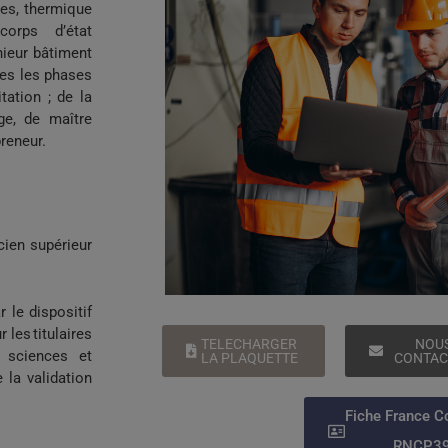
ides, thermique
corps d’état
nieur bâtiment
tes les phases
tation ; de la
ge, de maître
reneur.
cien supérieur
 le dispositif
 les titulaires
TELECHARGER
NOU
 sciences et
LA PLAQUETTE
CONTAC
 la validation
Fiche France 
RNCP3