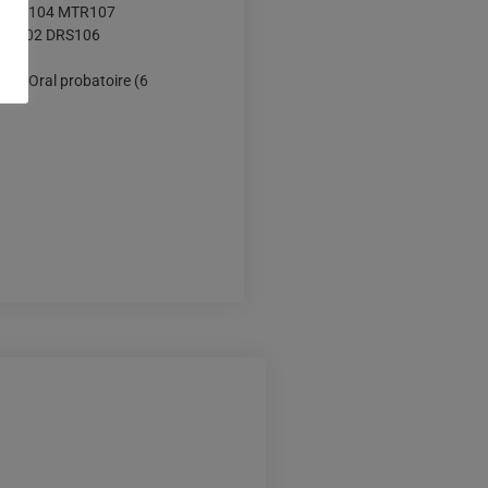
 DNT104 MTR107
RS102 DRS106
r – Oral probatoire (6