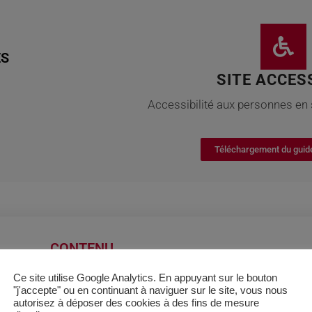
ES
SITE ACCES
Accessibilité aux personnes en 
Téléchargement du guid
CONTENU
UAEP02 : Expérience professionnelle (9 ECTS)
Ce site utilise Google Analytics. En appuyant sur le bouton
"j'accepte" ou en continuant à naviguer sur le site, vous nous
18 ECTS au choix parmi les UE BTP (liste sur le référen
autorisez à déposer des cookies à des fins de mesure
6 ECTS à choisir parmi : CFA109, MSE102, GFN106, 