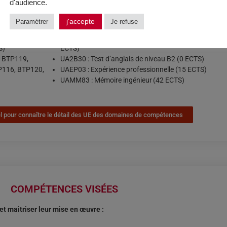
d'audience.
DSY101, DVE207, UEU001 UEU002 ENG210 GDN100
HSE133 HSE134 ERG105 FPG114 TET102 DRS101 D
j'accepte
Paramétrer
Je refuse
FAD111
ENG22 : Information et communication pour l’ingénieu
S)
ECTS)
8, BTP119,
UA2B30 : Test d’anglais de niveau B2 (0 ECTS)
P116, BTP120,
UAEP03 : Expérience professionnelle (15 ECTS)
UAMM83 : Mémoire ingénieur (42 ECTS)
iel pour connaître le détail des UE des domaines de compétences
COMPÉTENCES VISÉES
et maitriser leur mise en œuvre :