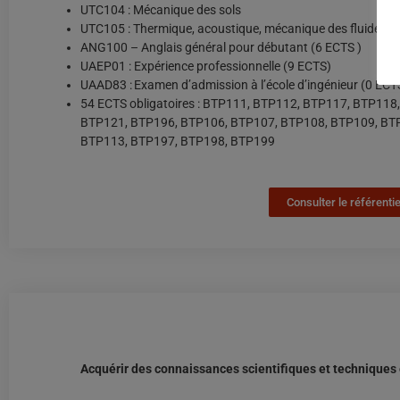
UTC104 : Mécanique des sols
UTC105 : Thermique, acoustique, mécanique des fluides
ANG100 – Anglais général pour débutant (6 ECTS )
UAEP01 : Expérience professionnelle (9 ECTS)
UAAD83 : Examen d’admission à l’école d’ingénieur (0 ECT
54 ECTS obligatoires : BTP111, BTP112, BTP117, BTP11
BTP121, BTP196, BTP106, BTP107, BTP108, BTP109, BT
BTP113, BTP197, BTP198, BTP199
Consulter le référent
Acquérir des connaissances scientifiques et techniques 