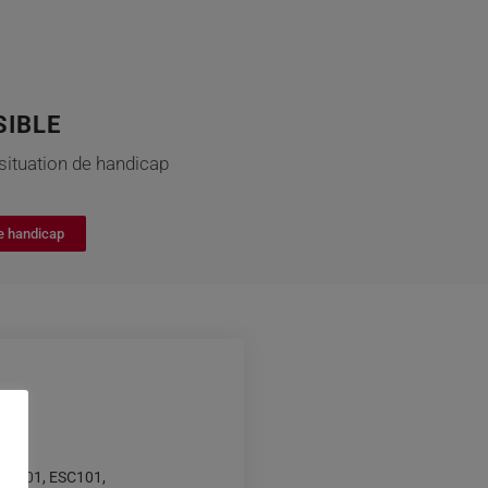
SIBLE
situation de handicap
e handicap
tiel)
PRS201, ESC101,