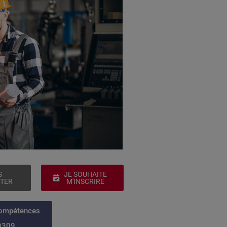
S
JE SOUHAITE
TER
M'INSCRIRE
Compétences
9309