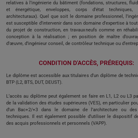
relatives à l’ingénierie du bâtiment (fondations, structures, flu
et énergétique, enveloppes, corps d’état techniques, 
architecturaux). Quel que soit le domaine professionnel, l’ingé
est susceptible d’intervenir dans son domaine d’expertise à tou
du projet de construction, en travaux neufs comme en réhabili
conception à la réalisation ; en position de maître d’ouvra
d’œuvre, d’ingénieur conseil, de contrôleur technique ou d’entrep
CONDITION D'ACCÈS, PRÉREQUIS:​
Le diplôme est accessible aux titulaires d’un diplôme de techni
BTP (L2, BTS, DUT, DEUST).
L’accès au diplôme peut également se faire en L1, L2 ou L3 par
de la validation des études supérieures (VES), en particulier pour
d’un Bac+2/+3 dans le domaine de l’architecture ou des
techniques. Il est également possible d’utiliser le dispositif de
des acquis professionnels et personnels (VAPP).