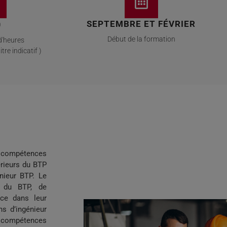
SEPTEMBRE ET FÉVRIER
0
Début de la formation
d'heures
tre indicatif )
n compétences
érieurs du BTP
énieur BTP. Le
s du BTP, de
nce dans leur
ns d’ingénieur
de compétences