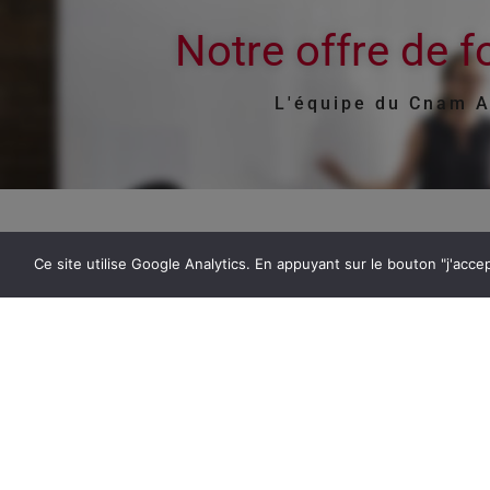
Notre offre de f
L'équipe du Cnam A
Ce site utilise Google Analytics. En appuyant sur le bouton "j'acc
VOTRE CENTRE CNAM
Le Cnam, au plus près de chez vous
04 78 58 19 17​
ara_contact@lecnam.net