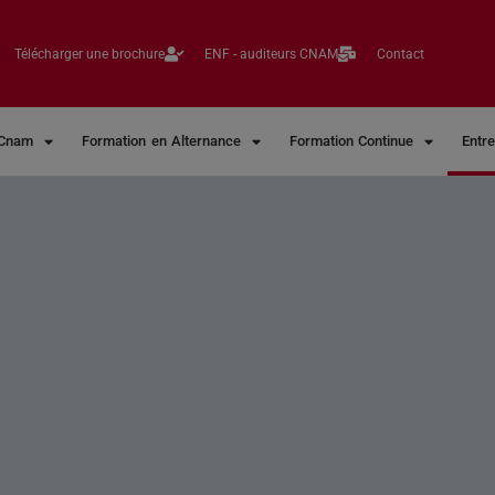
Télécharger une brochure
ENF - auditeurs CNAM
Contact
 Cnam
Formation en Alternance
Formation Continue
Entr