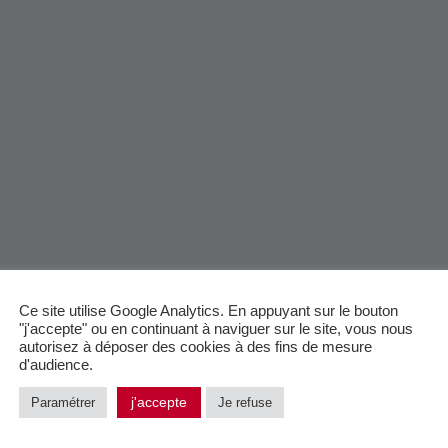
Ce site utilise Google Analytics. En appuyant sur le bouton
"j'accepte" ou en continuant à naviguer sur le site, vous nous
autorisez à déposer des cookies à des fins de mesure
ion peuvent être mobilisées pour développer les t
d'audience.
 collaborateurs et collaboratrices
j'accepte
Paramétrer
Je refuse