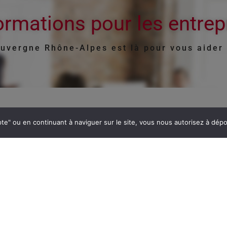
ormations pour les entrep
uvergne Rhône-Alpes est là pour vous aider
GRENOBLE
epte" ou en continuant à naviguer sur le site, vous nous autorisez à dé
SAINT-ÉTIENNE
.
LYON
ROANNE