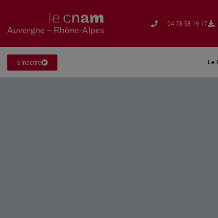
04 78 58 19 17​
Le
s'inscrire