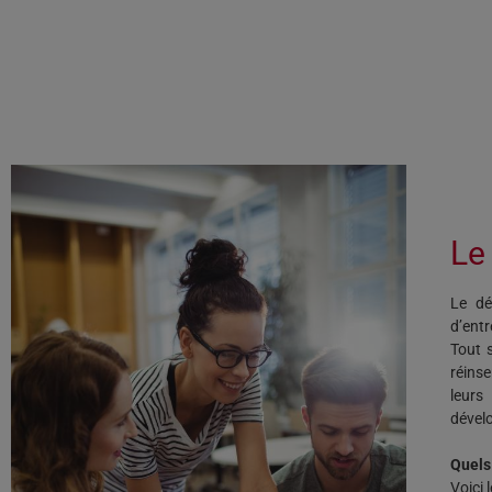
Le
Le dé
d’entr
Tout s
réinse
leurs
dévelo
Quels 
Voici 