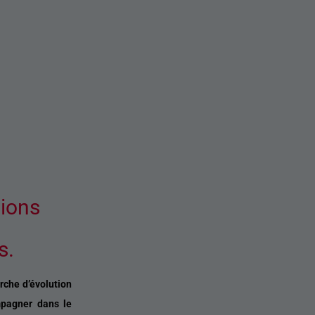
tions
s.
che d’évolution
mpagner dans le