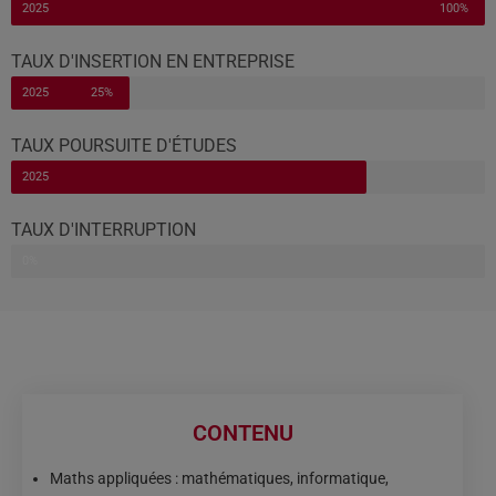
2025
100%
TAUX D'INSERTION EN ENTREPRISE
2025
25%
TAUX POURSUITE D'ÉTUDES
2025
TAUX D'INTERRUPTION
2025
0%
CONTENU
Maths appliquées : mathématiques, informatique,