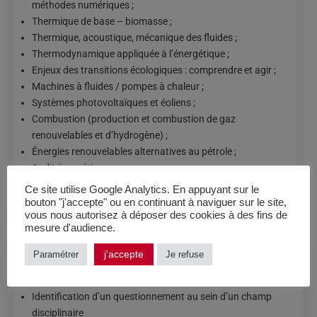
méthodes numériques ;
Thermique de base – biomasse ;
Thermique, acoustique, mécanique des fluides ;
Thermodynamique appliquée à l’énergétique ;
Enjeux des transitions écologiques : comprendre et agir ;
Machines à fluides / pompes à chaleur ;
Systèmes photovoltaïques et éoliens ;
Combustion (production et combustion de gaz
renouvelables et d’hydrogène) ;
Énergies renouvelables alternatives au pétrole ;
Audit énergétique ;
Anglais.
Ce site utilise Google Analytics. En appuyant sur le
bouton "j'accepte" ou en continuant à naviguer sur le site,
vous nous autorisez à déposer des cookies à des fins de
mesure d'audience.
j'accepte
Paramétrer
Je refuse
COMPÉTENCES VISÉES
Identification d’un questionnement au sein d’un champ
disciplinaire