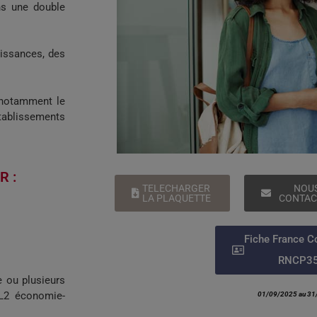
ns une double
aissances, des
 notamment le
blissements
R :
TELECHARGER
NOU
LA PLAQUETTE
CONTAC
Fiche France 
RNCP3
 ou plusieurs
 L2 économie-
01/09/2025 au 31