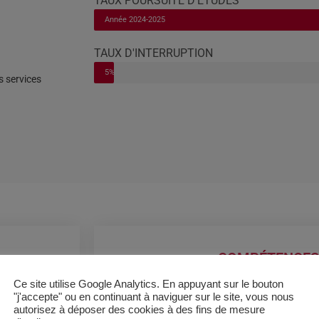
TAUX POURSUITE D'ETUDES
Année 2024-2025
TAUX D'INTERRUPTION
Années 2024 - 2025
5%
s services
COMPÉTENCES 
Ce site utilise Google Analytics. En appuyant sur le bouton
Réaliser la comptabilité financière des 
"j'accepte" ou en continuant à naviguer sur le site, vous nous
méthodes et outils de production, a
autorisez à déposer des cookies à des fins de mesure
rapports financiers et comptables.