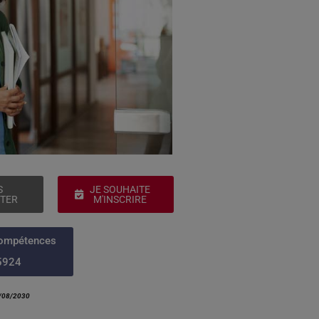
S
JE SOUHAITE
TER
M'INSCRIRE
Compétences
5924
/08/2030