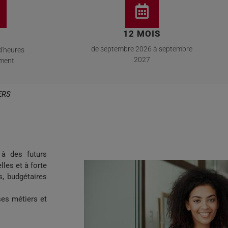
12 MOIS
de septembre 2026 à septembre
d'heures
2027
ement
ERS
 à des futurs
les et à forte
s, budgétaires
ses métiers et