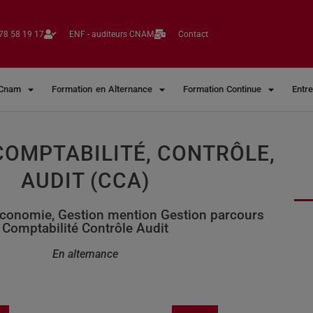
78 58 19 17​
ENF - auditeurs CNAM
Contact
 Cnam
Formation en Alternance
Formation Continue
Entr
COMPTABILITÉ, CONTRÔLE,
AUDIT (CCA)
 Économie, Gestion mention Gestion parcours
Comptabilité Contrôle Audit
En alternance