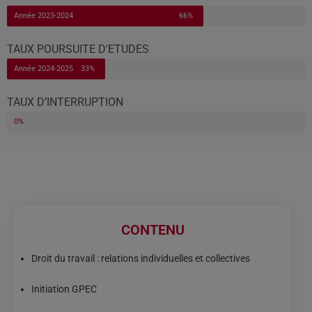
Année 2023-2024
66%
TAUX POURSUITE D'ETUDES
Année 2024-2025
33%
TAUX D’INTERRUPTION
Année 2023-2024
0%
CONTENU
Droit du travail : relations individuelles et collectives
Initiation GPEC