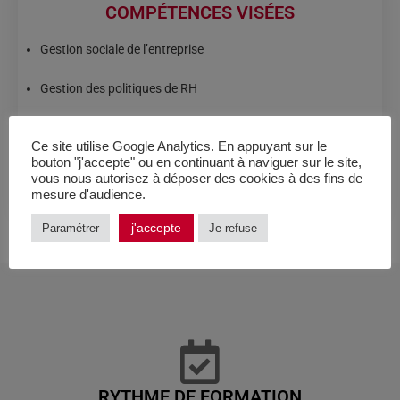
COMPÉTENCES VISÉES
Gestion sociale de l’entreprise
Gestion des politiques de RH
Gestion des outils et méthodes de la fonction RH
Ce site utilise Google Analytics. En appuyant sur le
bouton "j'accepte" ou en continuant à naviguer sur le site,
Gestion administrative du personnel
vous nous autorisez à déposer des cookies à des fins de
mesure d'audience.
j'accepte
Paramétrer
Je refuse
RYTHME DE FORMATION