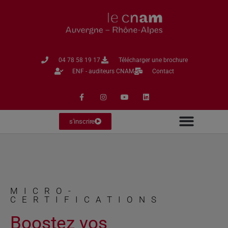
04 78 58 19 17​
Télécharger une brochure
ENF - auditeurs CNAM
Contact
s'inscrire
MICRO-
CERTIFICATIONS
Boostez vos