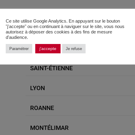
Ce site utilise Google Analytics. En appuyant sur le bouton
"j'accepte" ou en continuant à naviguer sur le site, vous nous
autorisez à déposer des cookies à des fins de mesure
d'audience.
GRENOBLE
j'accepte
Paramétrer
Je refuse
SAINT-ÉTIENNE
.
LYON
ROANNE
MONTÉLIMAR