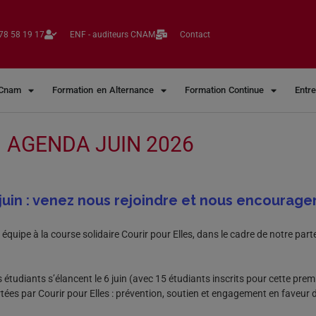
78 58 19 17​
ENF - auditeurs CNAM
Contact
 Cnam
Formation en Alternance
Formation Continue
Entr
AGENDA JUIN 2026
 juin : venez nous rejoindre et nous encourager
équipe à la course solidaire Courir pour Elles, dans le cadre de notre par
s étudiants s’élancent le 6 juin (avec 15 étudiants inscrits pour cette premi
es par Courir pour Elles : prévention, soutien et engagement en faveur de