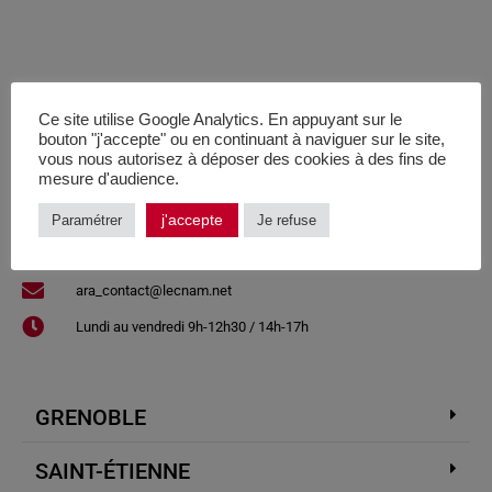
VOTRE CENTRE CNAM
Ce site utilise Google Analytics. En appuyant sur le
bouton "j'accepte" ou en continuant à naviguer sur le site,
Le Cnam, au plus près de chez
vous nous autorisez à déposer des cookies à des fins de
mesure d'audience.
vous.
j'accepte
Paramétrer
Je refuse
04 78 58 19 17​
ara_contact@lecnam.net
Lundi au vendredi 9h-12h30 / 14h-17h
GRENOBLE
SAINT-ÉTIENNE