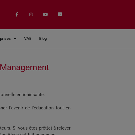
eprises
VAE
Blog
n Management
onnelle enrichissante.
er l’avenir de l’éducation tout en
eurs. Si vous êtes prêt(e) à relever
ône-Alpes est fait pour vous.