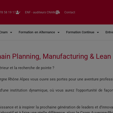
78 58 19 17​
ENF - auditeurs CNAM
Contact
 Cnam
Formation en Alternance
Formation Continue
Entr
ain Planning, Manufacturing & Lea
rieur et la recherche de pointe ?
rgne Rhône Alpes vous ouvre ses portes pour une aventure professi
’une institution dynamique, où vous aurez l’opportunité de façonn
sance et à inspirer la prochaine génération de leaders et d’innovat
laboratif et à faire une réelle différence, alors le Cnam Auvergne-Rh