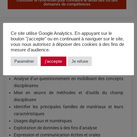
Consulter le référentiel pour connaître le détail des UE des
domaines de compétences
Ce site utilise Google Analytics. En appuyant sur le
bouton "j'accepte" ou en continuant à naviguer sur le site,
vous nous autorisez à déposer des cookies à des fins de
mesure d'audience.
COMPÉTENCES VISÉES
j'accepte
Paramétrer
Je refuse
Identification d’un questionnement au sein d’un champ
disciplinaire
Analyse d’un questionnement en mobilisant des concepts
disciplinaires
Mise en œuvre de méthodes et d’outils du champ
disciplinaire
Identifier les principales familles de matériaux et leurs
caractéristiques
Usages digitaux et numériques
Exploitation de données à des fins d’analyse
Expression et communication écrites et orales