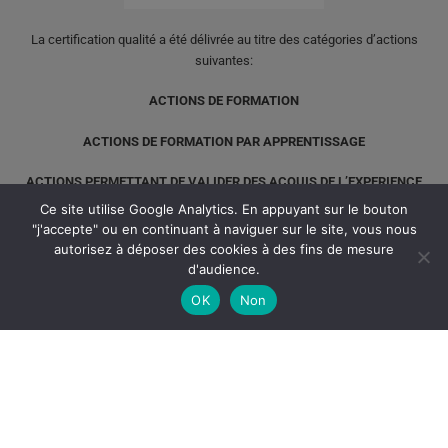
La certification qualité a été délivrée au titre des catégories d’actions
suivantes:
ACTIONS DE FORMATION
ACTIONS DE FORMATION PAR APPRENTISSAGE
ACTIONS PERMETTANT DE VALIDER DES ACQUIS DE L’EXPERIENCE
Ce site utilise Google Analytics. En appuyant sur le bouton
"j'accepte" ou en continuant à naviguer sur le site, vous nous
autorisez à déposer des cookies à des fins de mesure
d'audience.
OK
Non
© le Cnam ARA 2022 tous droits réservés // Version 1.5
Création digital focus