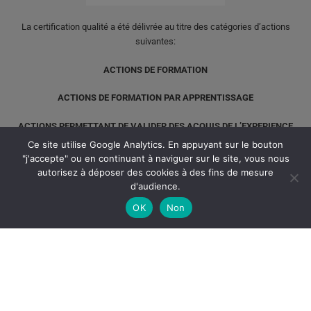
La certification qualité a été délivrée au titre des catégories d’actions
suivantes:
ACTIONS DE FORMATION
ACTIONS DE FORMATION PAR APPRENTISSAGE
ACTIONS PERMETTANT DE VALIDER DES ACQUIS DE L’EXPERIENCE
Ce site utilise Google Analytics. En appuyant sur le bouton
"j'accepte" ou en continuant à naviguer sur le site, vous nous
autorisez à déposer des cookies à des fins de mesure
d'audience.
OK
Non
© le Cnam ARA 2022 tous droits réservés // Version 1.5
Création digital focus