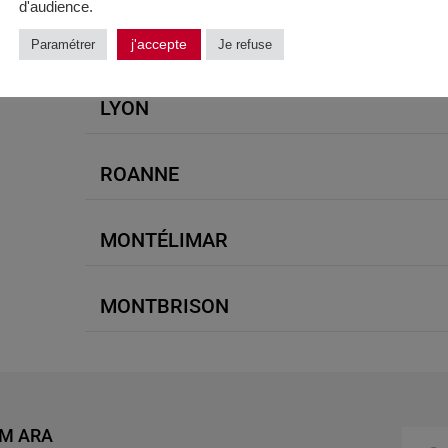
d'audience.
SAINT-ÉTIENNE
j'accepte
Paramétrer
Je refuse
.
LYON
ROANNE
MONTÉLIMAR
MONTBRISON
AM ARA