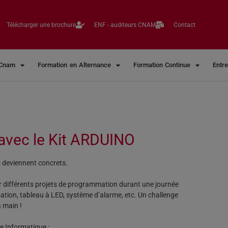
Télécharger une brochure
ENF - auditeurs CNAM
Contact
 Cnam
Formation en Alternance
Formation Continue
Entr
avec le Kit ARDUINO
s deviennent concrets.
r différents projets de programmation durant une journée
isation, tableau à LED, système d’alarme, etc. Un challenge
a main !
ce Informatique :