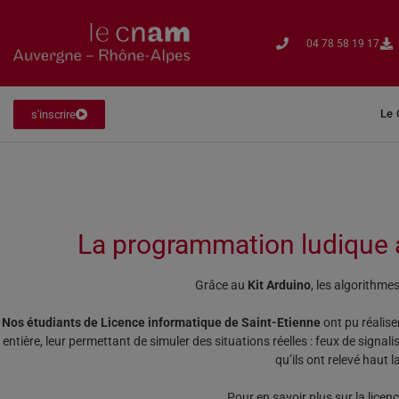
04 78 58 19 17​
Le
s'inscrire
La programmation ludique 
Grâce au
Kit Arduino
, les algorithme
Nos étudiants de Licence informatique de Saint-Etienne
ont pu réalise
entière, leur permettant de simuler des situations réelles : feux de signal
qu’ils ont relevé haut l
Pour en savoir plus sur la licen