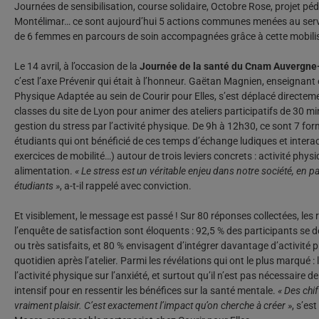
Journées de sensibilisation, course solidaire, Octobre Rose, projet p
Montélimar… ce sont aujourd’hui 5 actions communes menées au servi
de 6 femmes en parcours de soin accompagnées grâce à cette mobilisa
Le 14 avril, à l’occasion de la
Journée de la santé du Cnam Auvergn
c’est l’axe Prévenir qui était à l’honneur. Gaëtan Magnien, enseignant 
Physique Adaptée au sein de Courir pour Elles, s’est déplacé directem
classes du site de Lyon pour animer des ateliers participatifs de 30 mi
gestion du stress par l’activité physique. De 9h à 12h30, ce sont 7 fo
étudiants qui ont bénéficié de ces temps d’échange ludiques et interact
exercices de mobilité…) autour de trois leviers concrets : activité phys
alimentation.
« Le stress est un véritable enjeu dans notre société, en pa
étudiants »
, a-t-il rappelé avec conviction.
Et visiblement, le message est passé ! Sur 80 réponses collectées, les 
l’enquête de satisfaction sont éloquents : 92,5 % des participants se d
ou très satisfaits, et 80 % envisagent d’intégrer davantage d’activité 
quotidien après l’atelier. Parmi les révélations qui ont le plus marqué :
l’activité physique sur l’anxiété, et surtout qu’il n’est pas nécessaire de
intensif pour en ressentir les bénéfices sur la santé mentale.
« Des chif
vraiment plaisir. C’est exactement l’impact qu’on cherche à créer »
, s’es