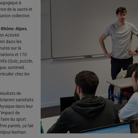
édagogique à
ce de la santé et
tion collective.
e-Rhône-Alpes
,
en Activité
ent dans les
nutes sur la
rmations et 170
ifs (Quiz, puzzle,
ique, sommeil,
rticulier chez les
résultats de
éclarent satisfaits
physique dans leur
 l’impact de
 faire du sport
fres pareils, ça fait
t réjoui Nathan