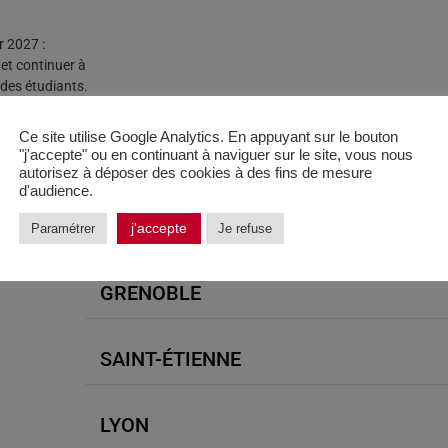
r 2027 :
 et continuer à
 des étudiants.
Ce site utilise Google Analytics. En appuyant sur le bouton
"j'accepte" ou en continuant à naviguer sur le site, vous nous
autorisez à déposer des cookies à des fins de mesure
d'audience.
j'accepte
Paramétrer
Je refuse
GRENOBLE
SAINT-ÉTIENNE
.
LYON