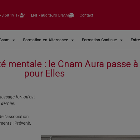
78 58 19 17​
ENF - auditeurs CNAM
Contact
 Cnam
Formation en Alternance
Formation Continue
Entr
té mentale : le Cnam Aura passe à 
pour Elles
message fort qu’est
 dernier.
e l’association
ents : Prévenir,