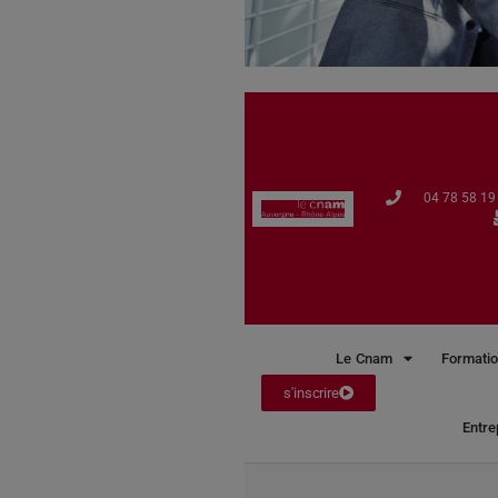
04 78 58 19 
Le Cnam
Formatio
s'inscrire
Entre