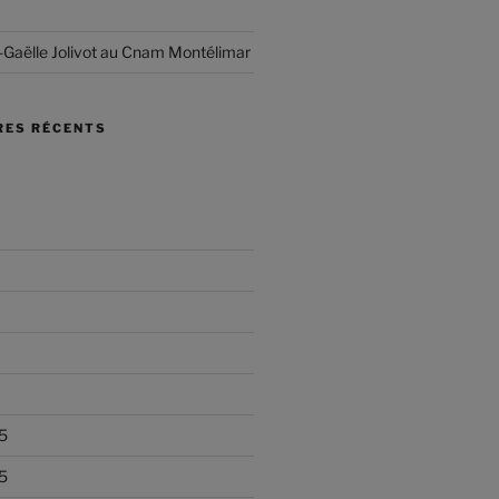
-Gaëlle Jolivot au Cnam Montélimar
ES RÉCENTS
5
5