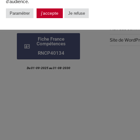
d'audience.
Connexion
TELECHARGER
NOUS
JE
j'accepte
Paramétrer
Je refuse
Flux des public
LA
CONTACTER
SOUHAITE
PLAQUETTE
M'INSCRIRE
Flux des comm
Fiche France
Site de WordP
Compétences
RNCP40134
Du 01-09-2025 au 31-08-2030