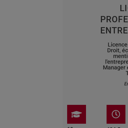
L
PROFE
ENTRE
Licence
Droit, é
menti
l'entrepr
Manager e
E