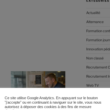
CATÉGORIES
Actualité
Alternance
Formation cont
Formation jour
Innovation pé
Non classé
Recrutement
Recrutement I
Web TV
Ce site utilise Google Analytics. En appuyant sur le bouton
"j'accepte" ou en continuant à naviguer sur le site, vous nous
MÉTA
autorisez à déposer des cookies à des fins de mesure