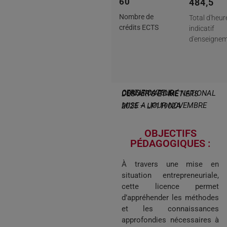
60
484,5
Nombre de
Total d'heur
crédits ECTS
indicatif
d'enseignem
CERTIFICATEUR CONSERVATOIRE NATIONAL DES ARTS ET MÉTIERS
MISE A JOUR NOVEMBRE 2025 – LP11902A
OBJECTIFS
PÉDAGOGIQUES :
À travers une mise en
situation entrepreneuriale,
cette licence permet
d’appréhender les méthodes
et les connaissances
approfondies nécessaires à