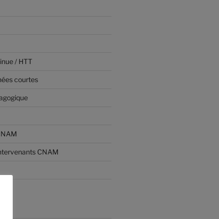
inue / HTT
nées courtes
dagogique
 CNAM
ntervenants CNAM