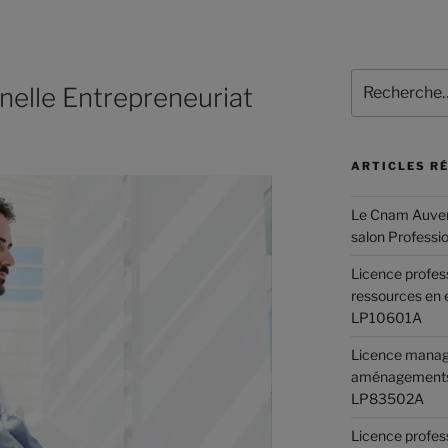
nelle Entrepreneuriat
ARTICLES R
Le Cnam Auver
salon Professi
Licence profes
ressources en 
LP10601A
Licence manag
aménagements
LP83502A
Licence profes