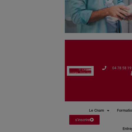
04 78 58 19 
Le Cnam
Formatio
s'inscrire
Entre