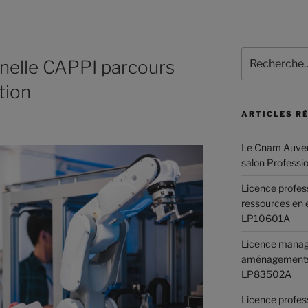
nelle CAPPI parcours
tion
ARTICLES R
Le Cnam Auver
salon Professi
Licence profes
ressources en 
LP10601A
Licence manag
aménagements
LP83502A
Licence profes