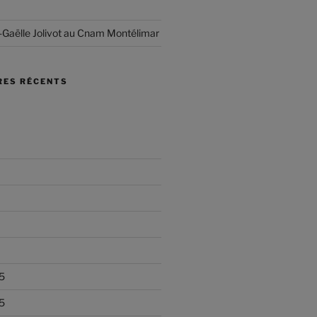
-Gaëlle Jolivot au Cnam Montélimar
ES RÉCENTS
5
5