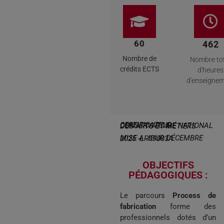
60
462
Nombre de
Nombre to
crédits ECTS
d'heures
d'enseigne
CERTIFICATEUR CONSERVATOIRE NATIONAL DES ARTS ET MÉTIERS
MISE A JOUR DÉCEMBRE 2025 -LP09003A
OBJECTIFS
PÉDAGOGIQUES :
Le parcours
Process de
fabrication
forme des
professionnels dotés d’un