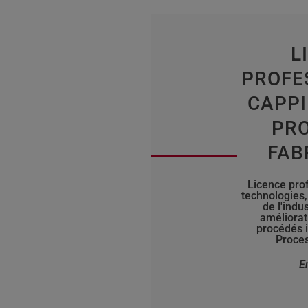
L
PROFE
CAPPI
PRO
FAB
Licence pro
technologies
de l'indu
améliorat
procédés i
Proces
E