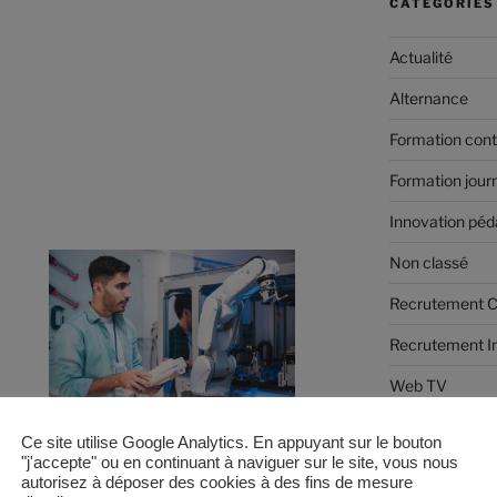
CATÉGORIES
Actualité
Alternance
Formation cont
Formation jour
Innovation pé
Non classé
Recrutement
Recrutement I
Web TV
Ce site utilise Google Analytics. En appuyant sur le bouton
"j'accepte" ou en continuant à naviguer sur le site, vous nous
MÉTA
TELECHARGER
NOUS
JE
autorisez à déposer des cookies à des fins de mesure
LA
CONTACTER
SOUHAITE