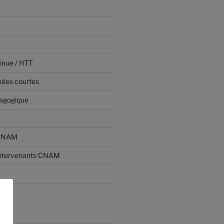
inue / HTT
nées courtes
dagogique
 CNAM
ntervenants CNAM