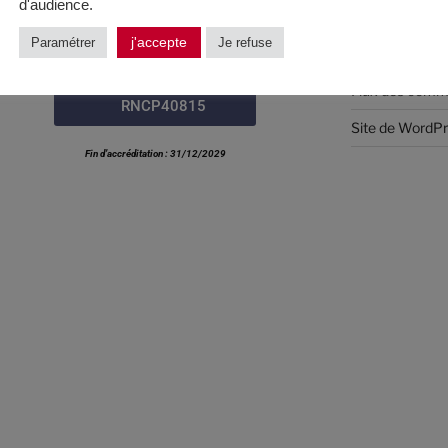
PLAQUETTE
M'INSCRIRE
d'audience.
Connexion
j'accepte
Paramétrer
Je refuse
Flux des public
Fiche France
Compétences
Flux des comm
RNCP40815
Site de WordP
Fin d’accréditation : 31/12/2029