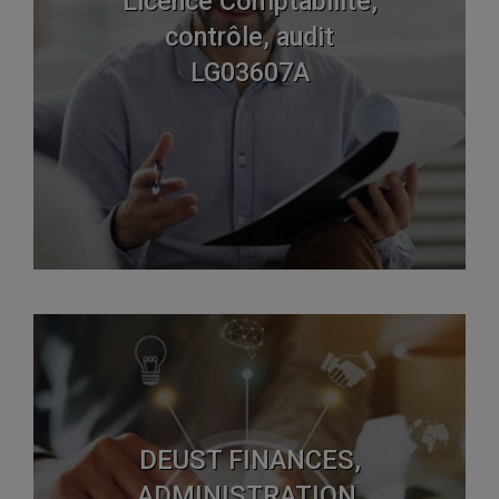
Licence Comptabilité,
contrôle, audit
LG03607A
DEUST FINANCES,
ADMINISTRATION,