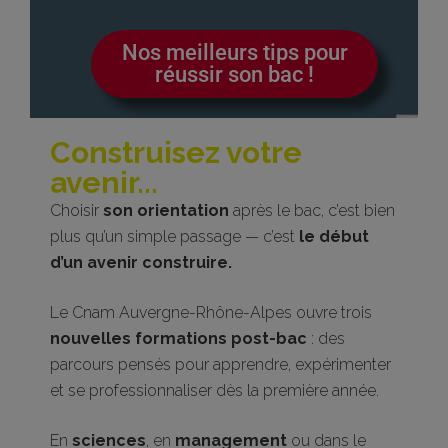
Nos meilleurs tips pour
réussir son bac !
Construisez votre
avenir...
Choisir
son orientation
après le bac, c’est bien
plus qu’un simple passage — c’est
le début
d’un avenir construire.
Le Cnam Auvergne-Rhône-Alpes ouvre trois
nouvelles formations post-bac
: des
parcours pensés pour apprendre, expérimenter
et se professionnaliser dès la première année.
En
sciences
, en
management
ou dans le