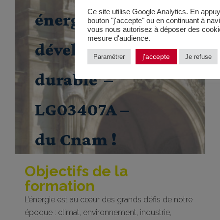
Ce site utilise Google Analytics. En appuy
énergie et
bouton "j'accepte" ou en continuant à navig
vous nous autorisez à déposer des cookie
mesure d'audience.
développement
j'accepte
Paramétrer
Je refuse
durable –
LG03407A –
du Cnam !
Objectifs de la
formation
L’énergie est au cœur des grands défis de notre
époque : climat, environnement, industrie,