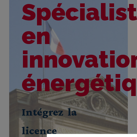
Spécialis
en
innovatio
énergéti
Intégrez la
licence