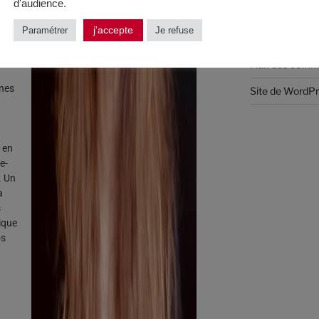
d'audience.
U
Connexion
j'accepte
Paramétrer
Je refuse
Flux des public
es
Flux des comm
ines
Site de WordP
 en
e-
. Un
a
s
ique
os
S