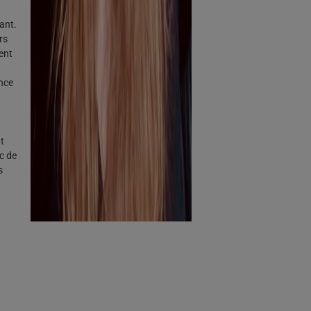
ant.
rs
ent
ence
t
c de
s