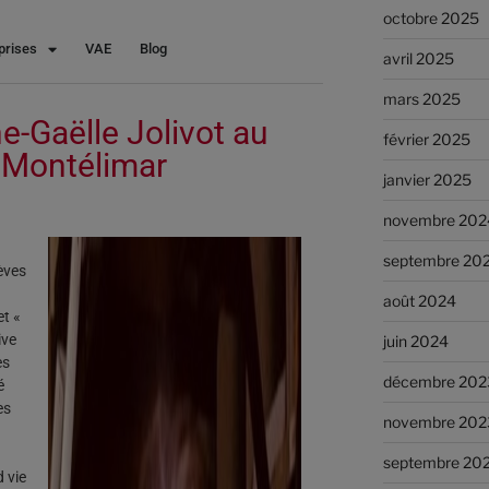
octobre 2025
prises
VAE
Blog
avril 2025
mars 2025
e-Gaëlle Jolivot au
février 2025
Montélimar
janvier 2025
novembre 202
septembre 20
lèves
août 2024
et «
ive
juin 2024
es
décembre 202
é
es
novembre 202
septembre 20
 vie