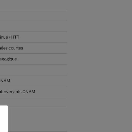
inue / HTT
nées courtes
dagogique
 CNAM
ntervenants CNAM