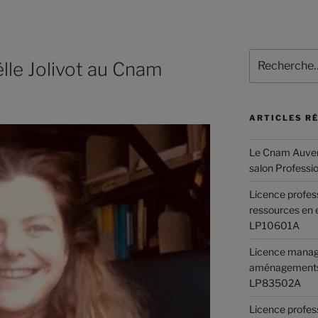
lle Jolivot au Cnam
ARTICLES R
Le Cnam Auver
salon Professi
Licence profes
ressources en 
LP10601A
Licence manag
aménagements
LP83502A
Licence profes