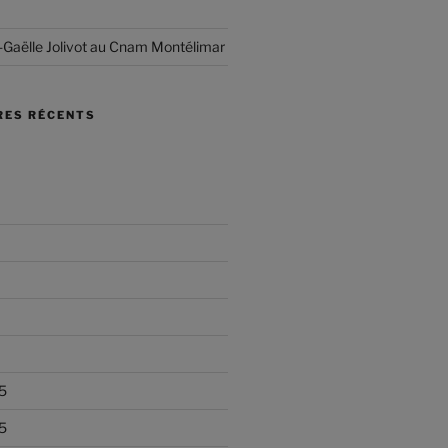
-Gaëlle Jolivot au Cnam Montélimar
ES RÉCENTS
5
5