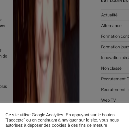
CATÉGORIES
Actualité
la
Alternance
ons
Formation cont
Formation jour
si
on de
Innovation pé
Non classé
Recrutement
 plus
Recrutement I
Web TV
am
Ce site utilise Google Analytics. En appuyant sur le bouton
"j'accepte" ou en continuant à naviguer sur le site, vous nous
MÉTA
autorisez à déposer des cookies à des fins de mesure