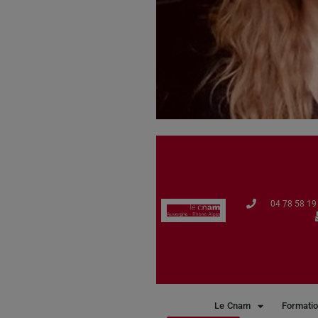
04 78 58 19 
Le Cnam
Formatio